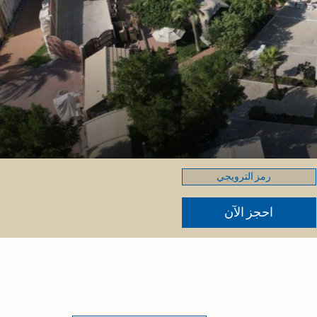
رمز
الترويجي
احجز الآن