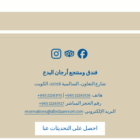
فندق ومنتجع أرجان البدع
شارع التعاون، السالمية 22058، الكويت
هاتف:
+965 22263126
|
+965 22263115
رقم الحجز المباشر:
+965 22263127
البريد الإلكتروني:
reservations@albidaaresort.com
احصل على التحديثات عنا