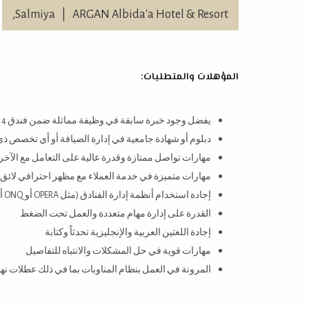
Salmiya,
|
ARGAN Albida'a Hotel & Resort
المؤهلات والمتطلبات:
يفضل وجود خبرة سابقة في وظيفة مماثلة ضمن فندق 4 أو 5 نجوم
دبلوم أو شهادة جامعية في إدارة الضيافة أو أي تخصص ذ
مهارات تواصل ممتازة وقدرة عالية على التعامل مع الآخر
مهارات متميزة في خدمة العملاء مع مظهر احترافي لائق
إجادة استخدام أنظمة إدارة الفنادق (مثل OPERA أو ONQ أو ما شابهها)
القدرة على إدارة مهام متعددة والعمل تحت الضغط
إجادة اللغتين العربية والإنجليزية تحدثاً وكتابة
مهارات قوية في حل المشكلات والانتباه للتفاصيل
المرونة في العمل بنظام المناوبات بما في ذلك عطلات نه