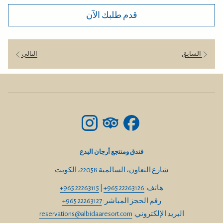
قدم طلبك الآن
السابق
التالي
فندق ومنتجع أرجان البدع
شارع التعاون، السالمية 22058، الكويت
هاتف:
+965 22263126
|
+965 22263115
رقم الحجز المباشر:
+965 22263127
البريد الإلكتروني:
reservations@albidaaresort.com