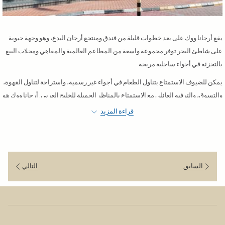
يقع أرجانا ووك على بعد خطوات قليلة من فندق ومنتجع أرجان البدع، وهو وجهة حيوية
على شاطئ البحر توفر مجموعة واسعة من المطاعم العالمية والمقاهي ومحلات البيع
بالتجزئة في أجواء ساحلية مريحة
يمكن للضيوف الاستمتاع بتناول الطعام في أجواء غير رسمية، واستراحة لتناول القهوة،
والتسوق، والترفيه العائلي مع الاستمتاع بالمناظر الجميلة للخليج العربي. أرجانا ووك هو
المكان المثالي للاسترخاء، ولقاء الأصدقاء، وتجربة مشهد الطعام والترفيه النابض
قراءة المزيد
بالحياة في الكويت، مما يجعله أحد أكثر مناطق الجذب شعبية بالقرب من المنتجع لكل
من نزلاء الفندق والزوار
السابق
التالي
Pizza Express
مطعم إيطالي مشهور عالمياً يقدم البيتزا
الطازجة والمعكرونة والسلطات في أجواء
مريحة ومناسبة للعائلات