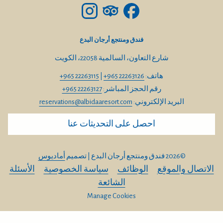
Starbucks
مقهى عالمي يقدم قهوة فاخرة ومشروبات
فندق ومنتجع أرجان البدع
مصنوعة يدويًا ووجبات خفيفة مع مقاعد داخلية
شارع التعاون، السالمية 22058، الكويت
وخارجية
هاتف:
+965 22263126
|
+965 22263115
رقم الحجز المباشر:
+965 22263127
Costa Coffee
البريد الإلكتروني:
reservations@albidaaresort.com
مقهى شهير يقدم القهوة الطازجة والمعجنات
احصل على التحديثات عنا
والسندويشات في أجواء مريحة على شاطئ
البحر
©
2026
فندق ومنتجع أرجان البدع | تصميم
أماديوس
الاتصال والموقع
الوظائف
سياسة الخصوصية
الأسئلة
Chili’s
الشائعة
مطعم أمريكي غير رسمي يشتهر بالبرغر
Manage Cookies
والفاهيتا والأضلاع والأطباق المكسيكية-
تكساس المفضلة